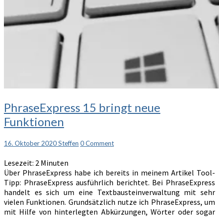
PhraseExpress
PhraseExpress 15 bringt neue
15
Funktionen
bringt
neue
Funktionen
Comments
16. Oktober 2020
Steffen
0 Comment
Lesezeit:
2
Minuten
Über PhraseExpress habe ich bereits in meinem Artikel Tool-
Tipp: PhraseExpress ausführlich berichtet. Bei PhraseExpress
handelt es sich um eine Textbausteinverwaltung mit sehr
vielen Funktionen. Grundsätzlich nutze ich PhraseExpress, um
mit Hilfe von hinterlegten Abkürzungen, Wörter oder sogar