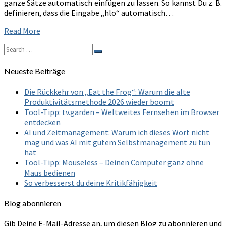
ganze Sätze automatisch einfügen zu lassen. So kannst Du z. B.
definieren, dass die Eingabe „hlo“ automatisch…
Read
Read More
More
Search
Search
for:
Neueste Beiträge
Die Rückkehr von „Eat the Frog“: Warum die alte
Produktivitätsmethode 2026 wieder boomt
Tool-Tipp: tv.garden – Weltweites Fernsehen im Browser
entdecken
AI und Zeitmanagement: Warum ich dieses Wort nicht
mag und was AI mit gutem Selbstmanagement zu tun
hat
Tool-Tipp: Mouseless – Deinen Computer ganz ohne
Maus bedienen
So verbesserst du deine Kritikfähigkeit
Blog abonnieren
Gib Deine E-Mail-Adresse an, um diesen Blog zu abonnieren und