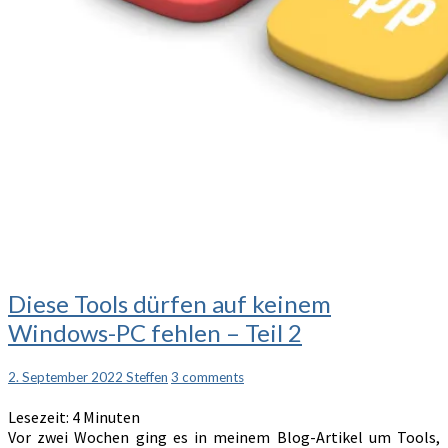
Diese
Diese Tools dürfen auf keinem
Tools
Windows-PC fehlen – Teil 2
dürfen
auf
keinem
Comments
2. September 2022
Steffen
3 comments
Windows-
Lesezeit:
4
Minuten
PC
Vor zwei Wochen ging es in meinem Blog-Artikel um Tools,
fehlen