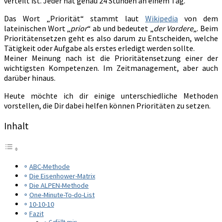
verteilt ist. Jeder hat genau 24 Stunden an einem Tag.
Das Wort „Priorität“ stammt laut
Wikipedia
von dem
lateinischen Wort „
prior
“ ab und bedeutet „
der Vordere
„. Beim
Prioritätensetzen geht es also darum zu Entscheiden, welche
Tätigkeit oder Aufgabe als erstes erledigt werden sollte.
Meiner Meinung nach ist die Prioritätensetzung einer der
wichtigsten Kompetenzen. Im Zeitmanagement, aber auch
darüber hinaus.
Heute möchte ich dir einige unterschiedliche Methoden
vorstellen, die Dir dabei helfen können Prioritäten zu setzen.
Inhalt
ABC-Methode
Die Eisenhower-Matrix
Die ALPEN-Methode
One-Minute-To-do-List
10-10-10
Fazit