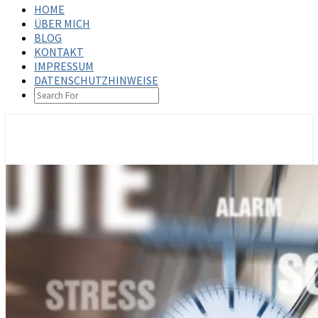
HOME
ÜBER MICH
BLOG
KONTAKT
IMPRESSUM
DATENSCHUTZHINWEISE
SEARCH
ICON
steffenbischoff.com