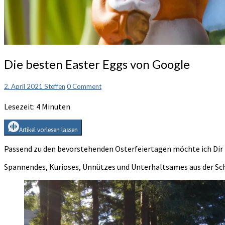
Die
Die besten Easter Eggs von Google
besten
Easter
Comments
2. April 2021
Steffen
0 Comment
Eggs
von
Lesezeit:
4
Minuten
Google
Artikel vorlesen lassen
Passend zu den bevorstehenden Osterfeiertagen möchte ich Dir 
Spannendes, Kurioses, Unnützes und Unterhaltsames aus der Sch