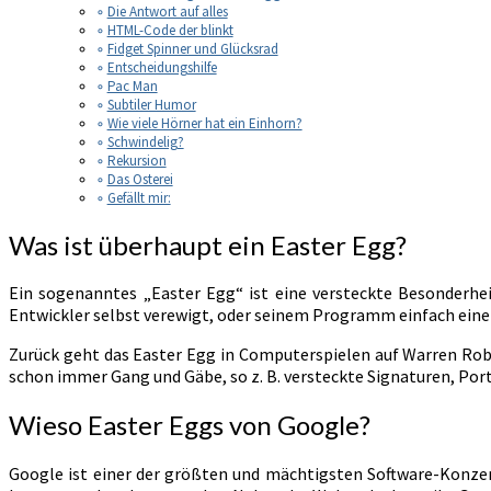
Die Antwort auf alles
HTML-Code der blinkt
Fidget Spinner und Glücksrad
Entscheidungshilfe
Pac Man
Subtiler Humor
Wie viele Hörner hat ein Einhorn?
Schwindelig?
Rekursion
Das Osterei
Gefällt mir:
Was ist überhaupt ein Easter Egg?
Ein sogenanntes „Easter Egg“ ist eine versteckte Besonderh
Entwickler selbst verewigt, oder seinem Programm einfach eine
Zurück geht das Easter Egg in Computerspielen auf Warren Robi
schon immer Gang und Gäbe, so z. B. versteckte Signaturen, Portr
Wieso Easter Eggs von Google?
Google ist einer der größten und mächtigsten Software-Konze