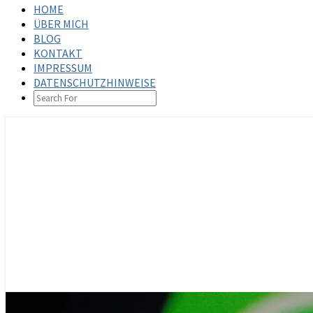
HOME
ÜBER MICH
BLOG
KONTAKT
IMPRESSUM
DATENSCHUTZHINWEISE
SEARCH
ICON
steffenbischoff.com