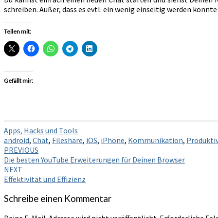
schreiben. Außer, dass es evtl. ein wenig einseitig werden könnt
Teilen mit:
Gefällt mir:
Apps, Hacks und Tools
android
,
Chat
,
Fileshare
,
iOS
,
iPhone
,
Kommunikation
,
Produktiv
Post
PREVIOUS
Die besten YouTube Erweiterungen für Deinen Browser
navigation
NEXT
Effektivität und Effizienz
Schreibe einen Kommentar
Deine E-Mail-Adresse wird nicht veröffentlicht.
Erforderliche Fel