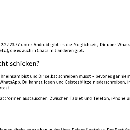
2.22.23.77 unter Android gibt es die Möglichkeit, Dir über What
c.), die es auch in Chats mit anderen gibt.
cht schicken?
 sehr einsam bist und Dir selbst schreiben musst – bevor es gar n
 WhatsApp. Du kannst Ideen und Geistesblitze niederschreiben, in
htest.
attformen austauschen. Zwischen Tablet und Telefon, iPhone u
Namen direkt ganz oben in der Liste Deiner Kontakte. Der Rest 