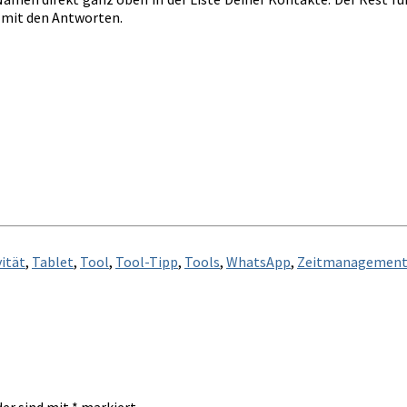
e mit den Antworten.
ität
,
Tablet
,
Tool
,
Tool-Tipp
,
Tools
,
WhatsApp
,
Zeitmanagemen
der sind mit
*
markiert