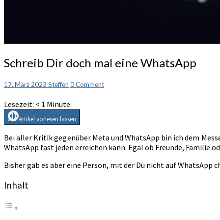
Schreib
Schreib Dir doch mal eine WhatsApp
Dir
doch
Comments
17. März 2023
Steffen
0 Comment
mal
eine
Lesezeit:
< 1
Minute
WhatsApp
Artikel vorlesen lassen
Bei aller Kritik gegenüber Meta und WhatsApp bin ich dem Mess
WhatsApp fast jeden erreichen kann. Egal ob Freunde, Familie o
Bisher gab es aber eine Person, mit der Du nicht auf WhatsApp 
Inhalt