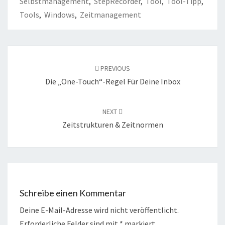
Selbstmanagement
,
StepRecorder
,
Tool
,
Tool-Tipp
,
Tools
,
Windows
,
Zeitmanagement
Post
navigation
PREVIOUS
Die „One-Touch“-Regel Für Deine Inbox
NEXT
Zeitstrukturen & Zeitnormen
Schreibe einen Kommentar
Deine E-Mail-Adresse wird nicht veröffentlicht.
Erforderliche Felder sind mit
*
markiert