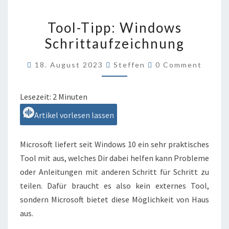
TOOL-
Tool-Tipp: Windows
TIPP:
Schrittaufzeichnung
WINDOWS
SCHRITTAUFZEICHNUNG
Comments
18. August 2023
Steffen
0 Comment
Lesezeit:
2
Minuten
Artikel vorlesen lassen
Microsoft liefert seit Windows 10 ein sehr praktisches
Tool mit aus, welches Dir dabei helfen kann Probleme
oder Anleitungen mit anderen Schritt für Schritt zu
teilen. Dafür braucht es also kein externes Tool,
sondern Microsoft bietet diese Möglichkeit von Haus
aus.