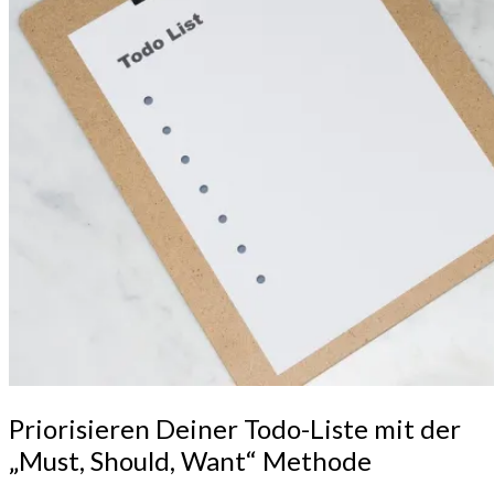
Priorisieren
Priorisieren Deiner Todo-Liste mit der
Deiner
„Must, Should, Want“ Methode
Todo-
Liste