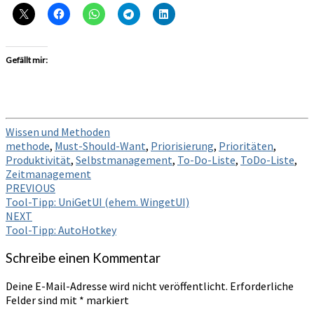
Gefällt mir:
Wissen und Methoden
methode
,
Must-Should-Want
,
Priorisierung
,
Prioritäten
,
Produktivität
,
Selbstmanagement
,
To-Do-Liste
,
ToDo-Liste
,
Zeitmanagement
Post
PREVIOUS
Tool-Tipp: UniGetUI (ehem. WingetUI)
navigation
NEXT
Tool-Tipp: AutoHotkey
Schreibe einen Kommentar
Deine E-Mail-Adresse wird nicht veröffentlicht.
Erforderliche
Felder sind mit
*
markiert