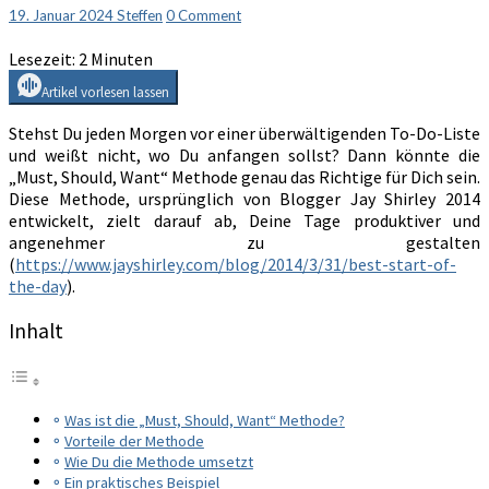
mit
Comments
19. Januar 2024
Steffen
0 Comment
der
Lesezeit:
2
Minuten
„Must,
Should,
Artikel vorlesen lassen
Want“
Methode
Stehst Du jeden Morgen vor einer überwältigenden To-Do-Liste
und weißt nicht, wo Du anfangen sollst? Dann könnte die
„Must, Should, Want“ Methode genau das Richtige für Dich sein.
Diese Methode, ursprünglich von Blogger Jay Shirley 2014
entwickelt, zielt darauf ab, Deine Tage produktiver und
angenehmer zu gestalten
(
https://www.jayshirley.com/blog/2014/3/31/best-start-of-
the-day
).
Inhalt
Was ist die „Must, Should, Want“ Methode?
Vorteile der Methode
Wie Du die Methode umsetzt
Ein praktisches Beispiel