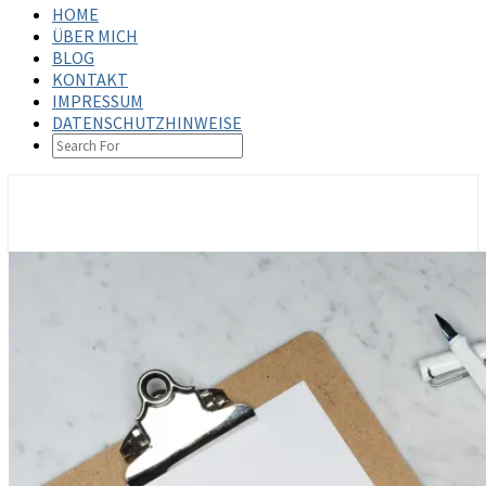
HOME
ÜBER MICH
BLOG
KONTAKT
IMPRESSUM
DATENSCHUTZHINWEISE
SEARCH
ICON
steffenbischoff.com