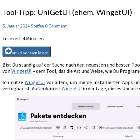
Tool-
Tool-Tipp: UniGetUI (ehem. WingetUI)
Tipp:
UniGetUI
Comments
5. Januar 2024
Steffen
0 Comment
(ehem.
WingetUI)
Lesezeit:
4
Minuten
Artikel vorlesen lassen
Bist Du ständig auf der Suche nach den neuesten und besten Tool
von
WingetUI
– dem Tool, das die Art und Weise, wie Du Program
Ich nutze
WingetUI
vor allem, um meine installierten Apps u
verfügbar ist. Außerdem ist
WingetUI
in der Lage, dieses Update