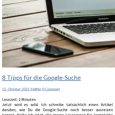
8
8 Tipps für die Google-Suche
Tipps
für
Comments
15. Oktober 2021
Steffen
0 Comment
die
Google-
Lesezeit:
2
Minuten
Suche
Jetzt wird es wild. Ich schreibe tatsächlich einen Artikel
darüber, wie Du die Google-Suche noch besser ausreizen
kannst. Halte ich jetzt alle meine Leser:innen für komplette