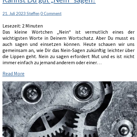
Du
gut
Comments
21. Juli 2023
Steffen
0 Comment
„Nein“
sagen?
Lesezeit:
2
Minuten
Das kleine Wörtchen „Nein“ ist vermutlich eines der
wichtigsten Worte in Deinem Wortschatz. Aber Du musst es
auch sagen und einsetzen können. Heute schauen wir uns
gemeinsam an, wie Dir das Nein-Sagen zukünftig leichter über
die Lippen geht. Nein zu sagen erfordert Mut und es ist nicht
immer einfach zu jemand anderem oder einer…
Read
Read More
More