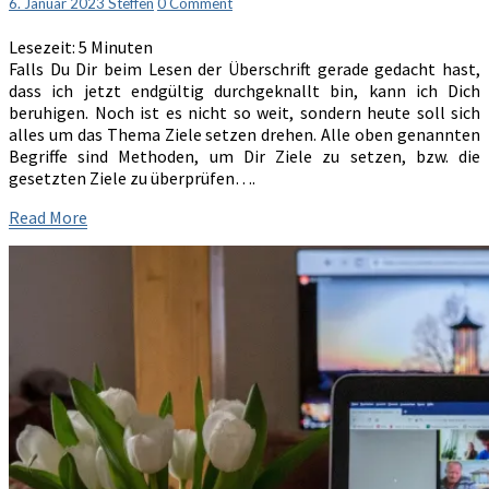
Comments
6. Januar 2023
Steffen
0 Comment
und
WOOP
Lesezeit:
5
Minuten
Falls Du Dir beim Lesen der Überschrift gerade gedacht hast,
dass ich jetzt endgültig durchgeknallt bin, kann ich Dich
beruhigen. Noch ist es nicht so weit, sondern heute soll sich
alles um das Thema Ziele setzen drehen. Alle oben genannten
Begriffe sind Methoden, um Dir Ziele zu setzen, bzw. die
gesetzten Ziele zu überprüfen….
Read
Read More
More