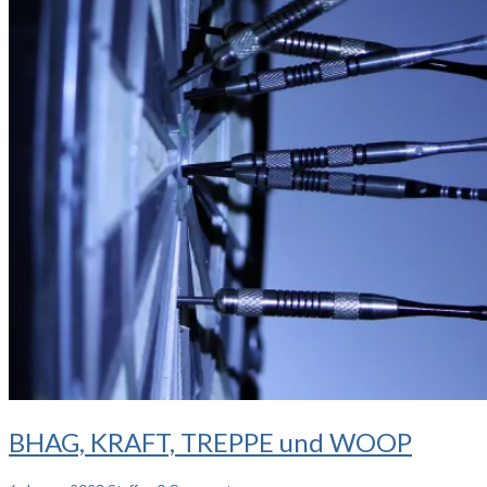
BHAG,
BHAG, KRAFT, TREPPE und WOOP
KRAFT,
TREPPE