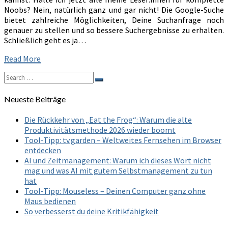
Noobs? Nein, natürlich ganz und gar nicht! Die Google-Suche
bietet zahlreiche Möglichkeiten, Deine Suchanfrage noch
genauer zu stellen und so bessere Suchergebnisse zu erhalten.
Schließlich geht es ja…
Read
Read More
More
Search
Search
for:
Neueste Beiträge
Die Rückkehr von „Eat the Frog“: Warum die alte
Produktivitätsmethode 2026 wieder boomt
Tool-Tipp: tv.garden – Weltweites Fernsehen im Browser
entdecken
AI und Zeitmanagement: Warum ich dieses Wort nicht
mag und was AI mit gutem Selbstmanagement zu tun
hat
Tool-Tipp: Mouseless – Deinen Computer ganz ohne
Maus bedienen
So verbesserst du deine Kritikfähigkeit