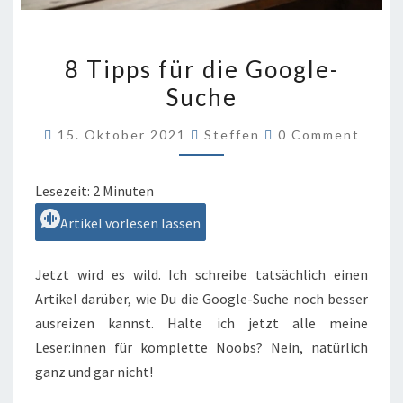
8
8 Tipps für die Google-
TIPPS
Suche
FÜR
DIE
Comments
15. Oktober 2021
Steffen
0 Comment
GOOGLE-
SUCHE
Lesezeit:
2
Minuten
Artikel vorlesen lassen
Jetzt wird es wild. Ich schreibe tatsächlich einen
Artikel darüber, wie Du die Google-Suche noch besser
ausreizen kannst. Halte ich jetzt alle meine
Leser:innen für komplette Noobs? Nein, natürlich
ganz und gar nicht!