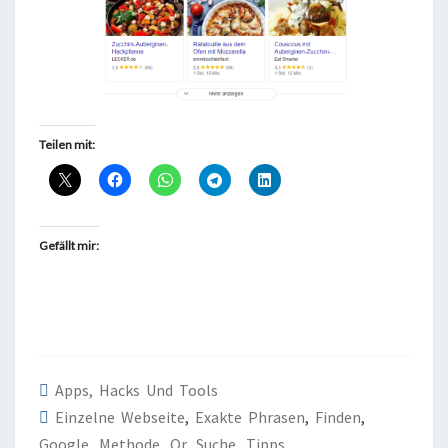
Teilen mit:
Gefällt mir:
Apps, Hacks Und Tools
Einzelne Webseite
,
Exakte Phrasen
,
Finden
,
Google
,
Methode
,
Or
,
Suche
,
Tipps