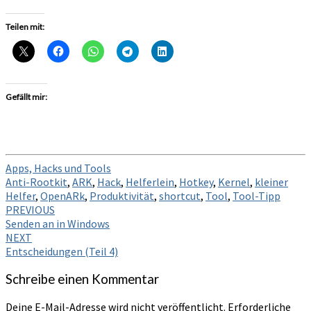
Teilen mit:
Gefällt mir:
Apps, Hacks und Tools
Anti-Rootkit
,
ARK
,
Hack
,
Helferlein
,
Hotkey
,
Kernel
,
kleiner
Helfer
,
OpenARk
,
Produktivität
,
shortcut
,
Tool
,
Tool-Tipp
Post
PREVIOUS
Senden an in Windows
navigation
NEXT
Entscheidungen (Teil 4)
Schreibe einen Kommentar
Deine E-Mail-Adresse wird nicht veröffentlicht.
Erforderliche