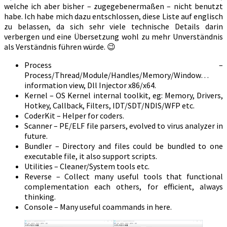
welche ich aber bisher – zugegebenermaßen – nicht benutzt
habe. Ich habe mich dazu entschlossen, diese Liste auf englisch
zu belassen, da sich sehr viele technische Details darin
verbergen und eine Übersetzung wohl zu mehr Unverständnis
als Verständnis führen würde. 😉
Process –
Process/Thread/Module/Handles/Memory/Window…
information view, Dll Injector x86/x64.
Kernel – OS Kernel internal toolkit, eg: Memory, Drivers,
Hotkey, Callback, Filters, IDT/SDT/NDIS/WFP etc.
CoderKit – Helper for coders.
Scanner – PE/ELF file parsers, evolved to virus analyzer in
future.
Bundler – Directory and files could be bundled to one
executable file, it also support scripts.
Utilities – Cleaner/System tools etc.
Reverse – Collect many useful tools that functional
complementation each others, for efficient, always
thinking.
Console – Many useful coammands in here.