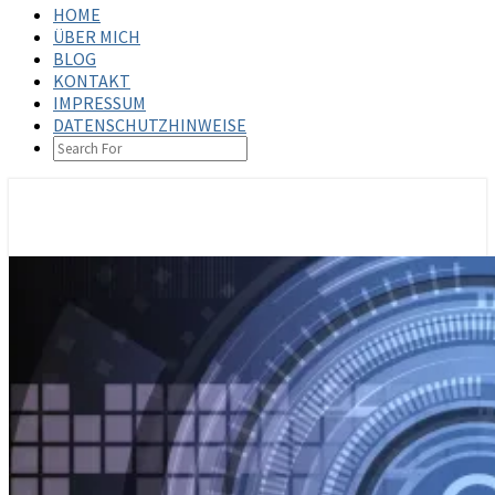
HOME
ÜBER MICH
BLOG
KONTAKT
IMPRESSUM
DATENSCHUTZHINWEISE
SEARCH
ICON
steffenbischoff.com