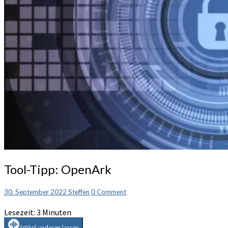
Tool-
Tool-Tipp: OpenArk
Tipp:
OpenArk
Comments
30. September 2022
Steffen
0 Comment
Lesezeit:
3
Minuten
Artikel vorlesen lassen