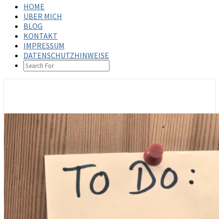
HOME
ÜBER MICH
BLOG
KONTAKT
IMPRESSUM
DATENSCHUTZHINWEISE
SEARCH
ICON
steffenbischoff.com