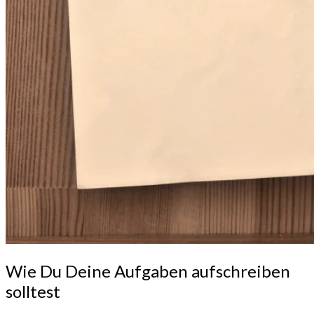
Wie
Wie Du Deine Aufgaben aufschreiben
Du
solltest
Deine
Aufgaben