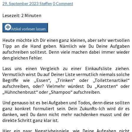
aufschreiben
Comments
29. September 2023
Steffen
0 Comment
solltest
Lesezeit:
2
Minuten
Artikel vorlesen lassen
Heute möchte ich Dir einen ganz kleinen, aber sehr wertvollen
Tipp an die Hand geben. Nämlich wie Du Deine Aufgaben
aufschreiben solltest. Denn viele machen dabei immer wieder
den gleichen Fehler.
Lass uns einen Vergleich zu einer Einkaufsliste ziehen.
Vermutlich wirst Du auf Deiner Liste vermutlich niemals solche
Begriffe wie „Essen“, „Trinken“ oder „Toilettenartikel“
aufschreiben, oder? Vielmehr würdest Du „Karotten“ oder
„Hühnchenbrust“ oder „Shampoo“ aufschreiben.
Und genauso ist es bei Aufgaben und Todos, denn diese sollten
ganz konkret formuliert sein. Dein Zukunfts-Ich wird dir es
danken, weil Du dann nicht mehr nachdenken musst und der
direkte Schritt ganz klar ist.
Hier ein paar Negativbeispiele, wie Deine Aufgaben nicht