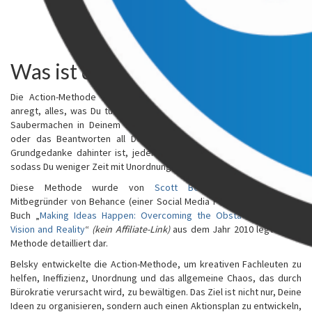
Inhalt
Was ist die Action-Methode?
Die Action-Methode ist eine Produktivitätstechnik, die Dich dazu
anregt, alles, was Du tust, als Projekt zu betrachten. Dies kann das
Saubermachen in Deinem zu Hause, das Halten einer Präsentation
oder das Beantworten all Deiner ausstehenden E-Mails sein. Der
Grundgedanke dahinter ist, jeder Aufgabe eine Struktur zu geben,
sodass Du weniger Zeit mit Unordnung verbringst.
Diese Methode wurde von
Scott Belsky
entwickelt, dem
Mitbegründer von Behance (einer Social Media Plattform). In seinem
Buch „
Making Ideas Happen: Overcoming the Obstacles Between
Vision and Reality
“
(kein Affiliate-Link)
aus dem Jahr 2010 legt er die
Methode detailliert dar.
Belsky entwickelte die Action-Methode, um kreativen Fachleuten zu
helfen, Ineffizienz, Unordnung und das allgemeine Chaos, das durch
Bürokratie verursacht wird, zu bewältigen. Das Ziel ist nicht nur, Deine
Ideen zu organisieren, sondern auch einen Aktionsplan zu entwickeln,