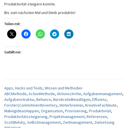
Produktivität steigern konnte.
Bis zum nächsten Mal und bleib produktiv!
Teilen mit:
Gefällt mir:
Apps, Hacks und Tools
,
Wissen und Methoden
ABCMethode
,
ActionMethode
,
Aktionschritte
,
Aufgabenmanagement
,
Aufgabenstruktur
,
Behance
,
BürokratieBewältigen
,
Effizienz
,
ForstersCommitmentInventory
,
Hinterbrenner
,
KreativeFachleute
,
MakingIdeasHappen
,
Organisation
,
Priorisierung
,
Produktivität
,
Produktivitätssteigerung
,
Projektmanagement
,
Referenzen
,
ScottBelsky
,
Selbstmanagement
,
Zeitmanagement
,
Zielsetzung