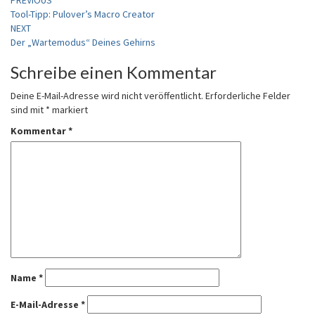
Post
PREVIOUS
Tool-Tipp: Pulover’s Macro Creator
navigation
NEXT
Der „Wartemodus“ Deines Gehirns
Schreibe einen Kommentar
Deine E-Mail-Adresse wird nicht veröffentlicht.
Erforderliche Felder
sind mit
*
markiert
Kommentar
*
Name
*
E-Mail-Adresse
*